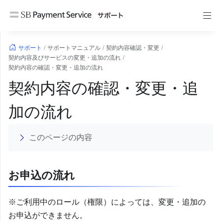
コ
ン
テ
ン
サポート
/
サポートマニュアル
/
契約内容確認・変更
/
ツ
契約内容及びサービスの変更・追加の流れ
/
へ
契約内容の確認・変更・追加の流れ
ス
契約内容の確認・変更・追
キ
ッ
加の流れ
プ
このページの内容
お申込の流れ
※ご利用中のロール（権限）によっては、変更・追加の
お申込ができません。