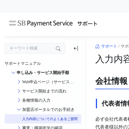
コ
ン
テ
ン
ツ
へ
ス
サポート
/
サポ
キ
入力内
ッ
サポートマニュアル
プ
申し込み・サービス開始手順
会社情報
Web申込ページ（サービスお
申込）
サービス開始までの流れ
各種情報の入力
代表者情
加盟店ポータルでのお手続き
必ず会社代表者
入力内容についてのよくあるご質問
代表者様以外の
審査・構築状況の確認