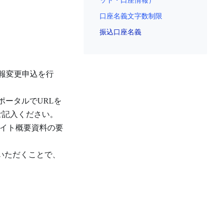
ット・口座情報）
口座名義文字数制限
振込口座名義
報変更申込を行
ータルでURLを
ご記入ください。
サイト概要資料の要
いただくことで、