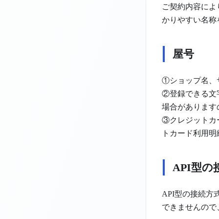
ご契約内容によ
かりやすい名称
屋号
①ショップ名、
②登録できる文
場合があります
③クレジットカ
トカード利用明
API型
API型の接続
できませんので