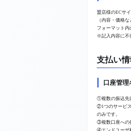
盟店様のECサ
（内容・価格な
フォーマット内
※記入内容に不
支払い情
口座管理
①複数の振込先
②1つのサービ
のみです。
③複数口座への
④エンドユーザ