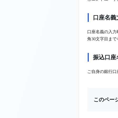
口座名義
口座名義の入力
角30文字目ま
振込口座
ご自身の銀行口
このペー