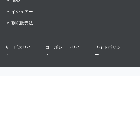
洗替
イシュアー
割賦販売法
サービスサイ
コーポレートサイ
サイトポリシ
ト
ト
ー
情報セキュリティ基本方針
個人情報について
プライバシーポリシー
特定個人情報
サイトポリシー
Copyright © SB Payment Service Corp. All right reserved.