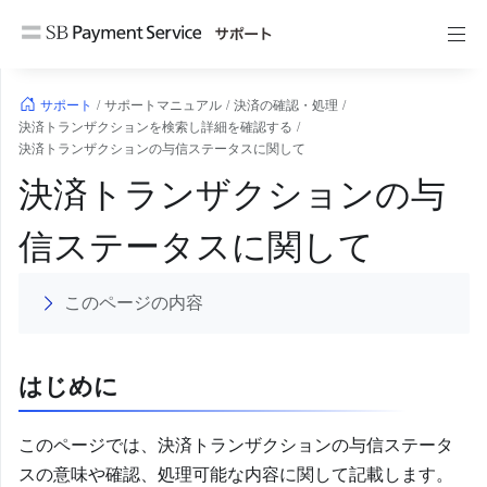
コ
ン
テ
ン
サポート
/
サポートマニュアル
/
決済の確認・処理
/
ツ
決済トランザクションを検索し詳細を確認する
/
へ
決済トランザクションの与信ステータスに関して
ス
決済トランザクションの与
キ
ッ
信ステータスに関して
プ
このページの内容
はじめに
このページでは、決済トランザクションの与信ステータ
スの意味や確認、処理可能な内容に関して記載します。