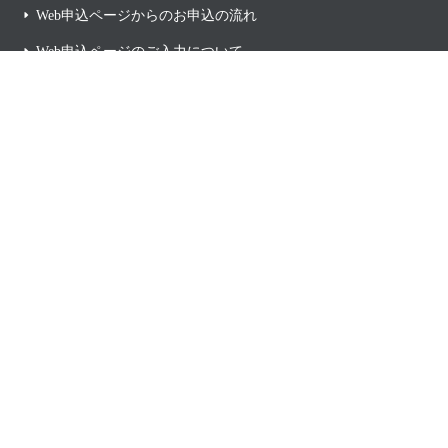
Web申込ページからのお申込の流れ
Web申込ページのご入力について
サイト情報入力
見積/規約同意
用語集
アクワイアラー
キャリア決済
洗替
イシュアー
割賦販売法