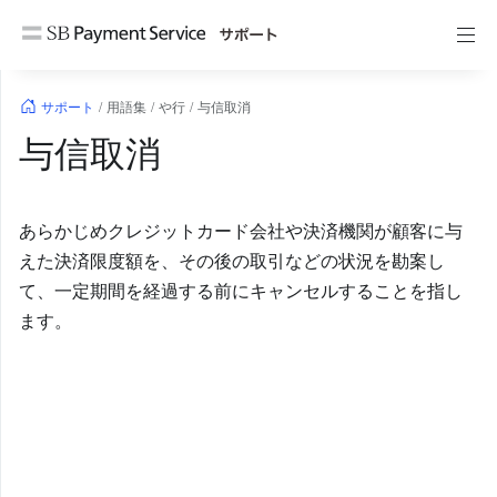
コ
ン
テ
ン
サポート
/
用語集
/
や行
/
与信取消
ツ
与信取消
へ
ス
キ
ッ
あらかじめクレジットカード会社や決済機関が顧客に与
プ
えた決済限度額を、その後の取引などの状況を勘案し
て、一定期間を経過する前にキャンセルすることを指し
ます。